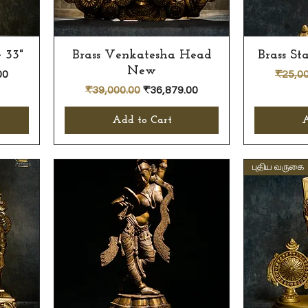
 33"
Brass Venkatesha Head
Quick View
Brass St
New
e
Regula
00
₹25,00
Regular Price
Sale Price
₹39,000.00
₹36,879.00
Add to Cart
A
புதிய வருகை