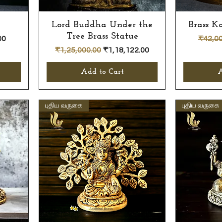
Lord Buddha Under the
Quick View
Brass K
Tree Brass Statue
e
Regula
00
₹42,00
Regular Price
Sale Price
₹1,25,000.00
₹1,18,122.00
Add to Cart
A
புதிய வருகை
புதிய வருகை