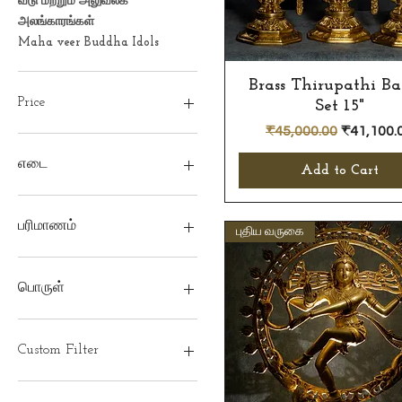
வீடு மற்றும் அலுவலக
அலங்காரங்கள்
Maha veer Buddha Idols
Brass Thirupathi Bal
Quick View
Price
Set 15"
Regular Price
Sale Pric
₹45,000.00
₹41,100.
₹0
₹1,18,122
எடை
Add to Cart
5.9kgs
பரிமாணம்
புதிய வருகை
24"(inches)
பொருள்
பித்தளை
Custom Filter
Maha veer Buddha Idols