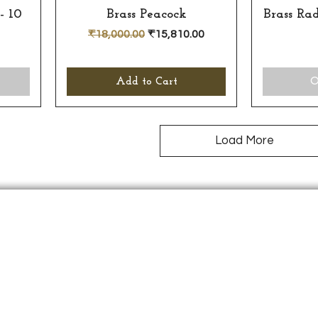
- 10
Brass Peacock
Quick View
Brass Ra
Regular Price
Sale Price
₹18,000.00
₹15,810.00
Add to Cart
O
Load More
வாடிக
ஆன்மீக
ஷிப்பிங்
கடவுள் சிலை
கப்பல்
வீட்டு அலங்காரம்
பணம் ச
புதியது
அடிக்கட
விற்பனை