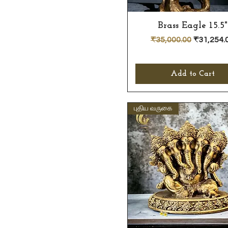
Brass Eagle 15.5"
Quick View
Regular Price
Sale Pric
₹35,000.00
₹31,254.
Add to Cart
புதிய வருகை