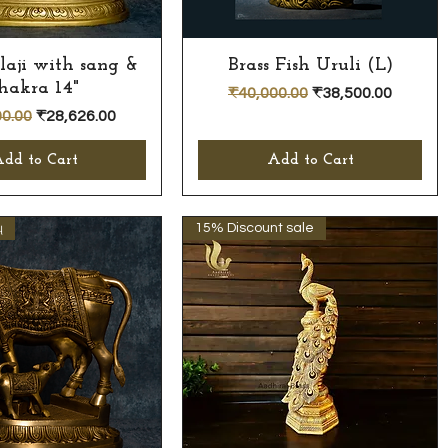
laji with sang &
Quick View
Brass Fish Uruli (L)
Quick View
hakra 14"
Regular Price
Sale Price
₹40,000.00
₹38,500.00
r Price
Sale Price
0.00
₹28,626.00
dd to Cart
Add to Cart
ு
15% Discount sale