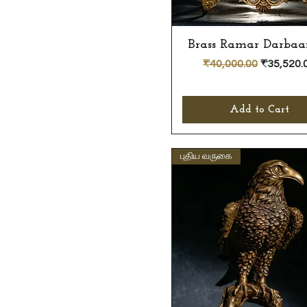
Brass Ramar Darbaar
Quick View
Regular Price
Sale Pric
₹40,000.00
₹35,520.
Add to Cart
புதிய வருகை