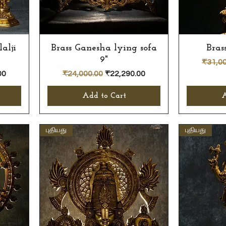
alji
Brass Ganesha lying sofa
Quick View
Bras
9"
Regula
₹31,00
e
Regular Price
Sale Price
00
₹24,000.00
₹22,290.00
Add to Cart
A
புதியது
புதியது