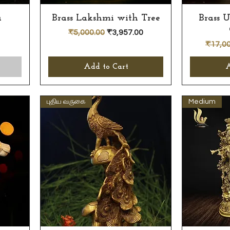
a
Brass Lakshmi with Tree
Quick View
Brass 
Regular Price
Sale Price
₹5,000.00
₹3,957.00
Regula
₹17,00
Add to Cart
A
புதிய வருகை
Medium