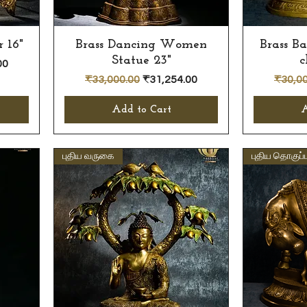
 16"
Brass Dancing Women
Quick View
Brass Ba
Statue 23"
c
e
00
Regular Price
Sale Price
Regula
₹33,000.00
₹31,254.00
₹30,00
Add to Cart
A
புதிய வருகை
புதிய தொகுப்ப