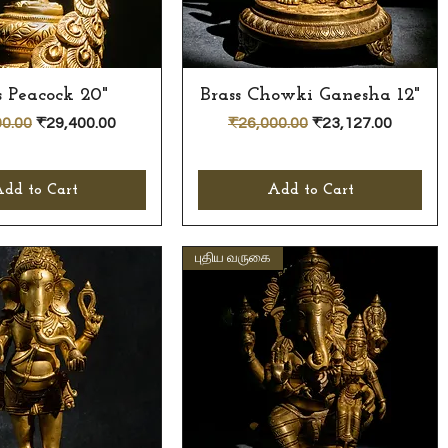
s Peacock 20"
Quick View
Brass Chowki Ganesha 12"
Quick View
r Price
Sale Price
Regular Price
Sale Price
0.00
₹29,400.00
₹26,000.00
₹23,127.00
dd to Cart
Add to Cart
புதிய வருகை