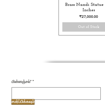
Brass Nandi Statue 
Quick View
Inches
Price
₹27,000.00
Out of Stock
எங்கள் செய்திமடலில் பதிவு செய்யவும்
மின்னஞ்சல்*
சமர்ப்பிக்கவும்