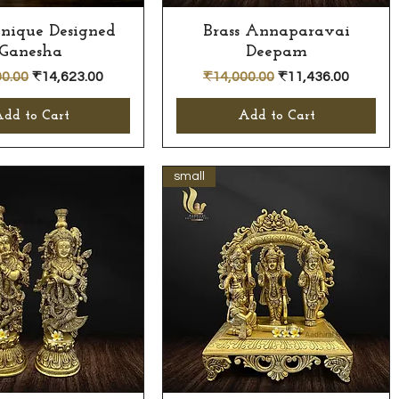
Unique Designed
Quick View
Brass Annaparavai
Quick View
Ganesha
Deepam
r Price
Sale Price
Regular Price
Sale Price
0.00
₹14,623.00
₹14,000.00
₹11,436.00
dd to Cart
Add to Cart
small