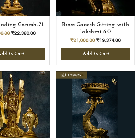
anding Ganesh,.71
Quick View
Brass Ganesh Sitting with
Quick View
lakshmi 6.0
r Price
Sale Price
0.00
₹22,380.00
Regular Price
Sale Price
₹21,000.00
₹19,374.00
dd to Cart
Add to Cart
புதிய வருகை