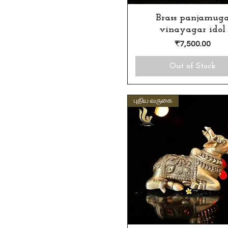
Brass panjamug
Quick View
vinayagar idol
Price
₹7,500.00
Out of Stock
புதிய வருகை