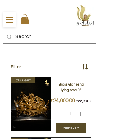
Filter
புதிய வருகை
Brass Ganesha
lying sofa 9"
Regular Price
₹24,000.00
Sale Price
₹22,290.00
Add to Cart