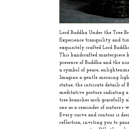
Lord Buddha Under the Tree Br
Experience tranquility and ti
exquisitely crafted
Lord Buddha
This handcrafted masterpiece b
presence of Buddha and the nur
a symbol of peace, enlightenmen
Imagine a gentle morning ligh
statue, the intricate details o
meditative posture radiating a
tree branches arch gracefully 
one as a reminder of nature’s w
Every curve and contour is des
reflection, inviting you to pau