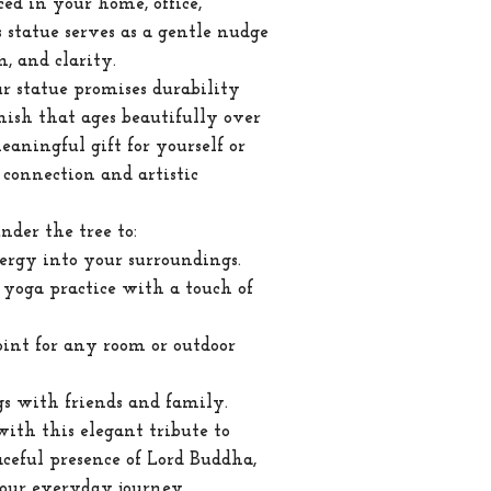
d in your home, office,
s statue serves as a gentle nudge
, and clarity.
r statue promises durability
nish that ages beautifully over
meaningful gift for yourself or
 connection and artistic
nder the tree to:
ergy into your surroundings.
yoga practice with a touch of
oint for any room or outdoor
gs with friends and family.
th this elegant tribute to
ceful presence of Lord Buddha,
your everyday journey.