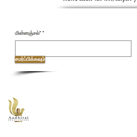
எங்கள் செய்திமடலில் பதிவு செய்யவும்
மின்னஞ்சல்*
சமர்ப்பிக்கவும்
கடை
எண்.86/10, சத்தி மெயின் ரோடு, குரும்பம் பாளை
கோயம்புத்தூர்-641107.
Info@aadhiraibrassde