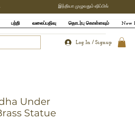
ி
இந்தியா முழுவதும் ஷிப்பிங்
பற்றி
வலைப்பதிவு
தொடர்பு கொள்ளவும்
New 
Log In / Signup
dha Under
Brass Statue