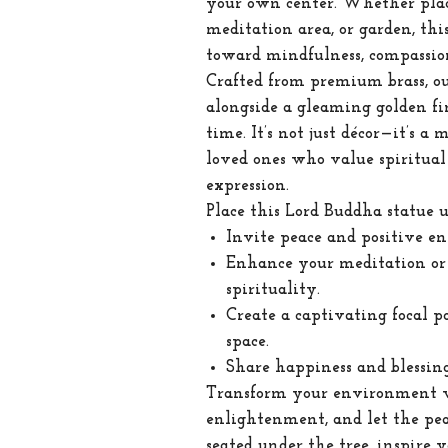
your own center. Whether place
meditation area, or garden, thi
toward mindfulness, compassion
Crafted from premium brass, ou
alongside a gleaming golden fi
time. It’s not just décor—it’s a 
loved ones who value spiritual
expression.
Place this Lord Buddha statue u
Invite peace and positive en
Enhance your meditation or 
spirituality.
Create a captivating focal p
space.
Share happiness and blessin
Transform your environment wi
enlightenment, and let the pea
seated under the tree, inspire 