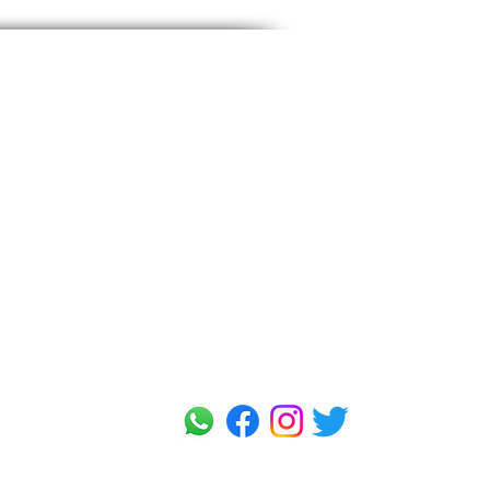
்கையாளர் சேவை
ஆதிரை பற்றி
 &amp; ரிட்டர்ன்ஸ்
பிராண்டுகள் &amp;
 கொள்கை
வடிவமைப்பாளர்கள்
ெலுத்தும் முறைகள்
கடைகள்
ி கேட்கப்படும் கேள்விகள்
தொடர்பு கொள்ளவும்