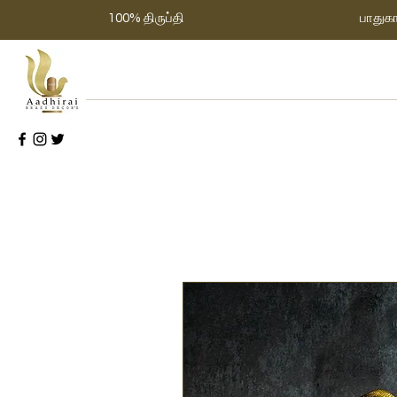
100% திருப்தி
பாதுக