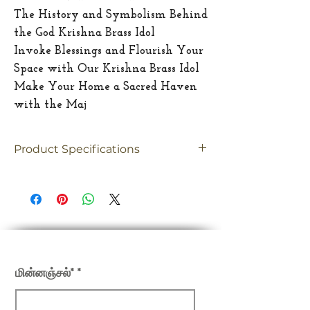
The History and Symbolism Behind
the God Krishna Brass Idol
Invoke Blessings and Flourish Your
Space with Our Krishna Brass Idol
Make Your Home a Sacred Haven
with the Maj
Product Specifications
Material
Brass
Dimension
28"(Inches)
Weight
12.75 Kgs
எங்கள் செய்திமடலில் பதிவு செய்யவும்
மின்னஞ்சல்*