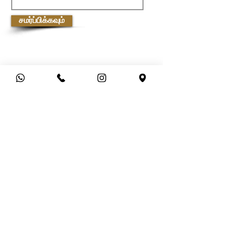
சமர்ப்பிக்கவும்
வாடிக்கையாளர் சேவை
ஷிப்பிங் &amp; ரிட்டர்ன்ஸ்
கப்பல் கொள்கை
பணம் செலுத்தும் முறைகள்
அடிக்கடி கேட்கப்படும் கேள்விகள்
ஆதிரை பற்றி
பிராண்டுகள் &amp; வடிவமைப்பாளர்கள்
கடைகள்
தொடர்பு கொள்ளவும்