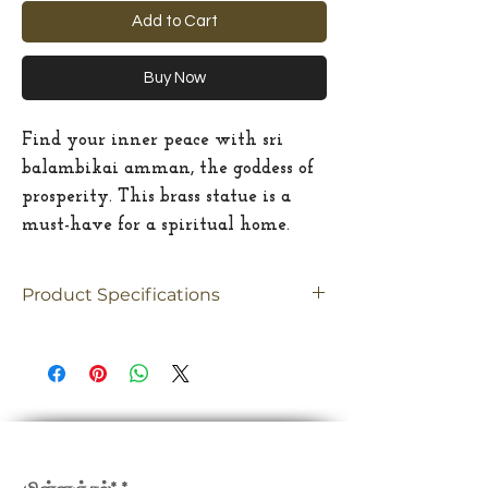
Add to Cart
Buy Now
Find your inner peace with sri
balambikai amman, the goddess of
prosperity. This brass statue is a
must-have for a spiritual home.
Product Specifications
Material
brass
Size
Small
Dimension
5"(Inches)
எங்கள் செய்திமடலில் பதிவு செய்யவும்