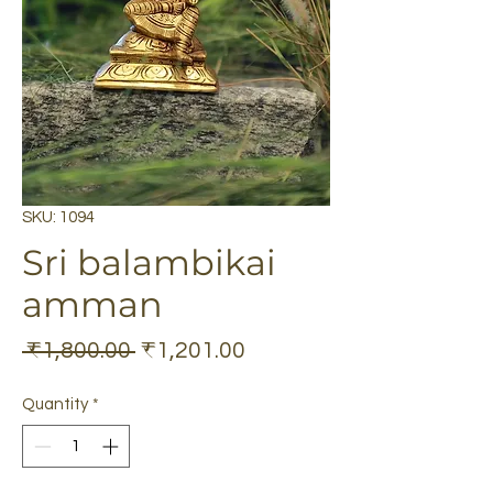
SKU: 1094
Sri balambikai
amman
Regular
Sale
 ₹1,800.00 
₹1,201.00
Price
Price
Quantity
*