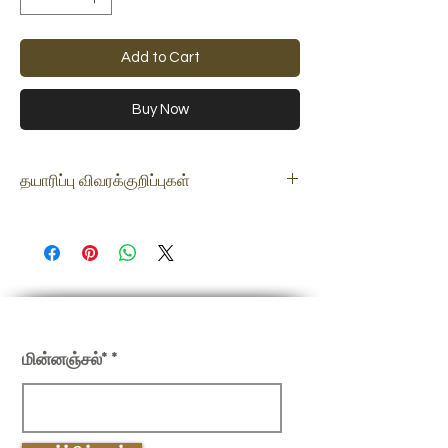
Add to Cart
Buy Now
தயாரிப்பு விவரக்குறிப்புகள்
பொருள்
Brass
பரிமாணம்
13&quot;(இன்ச்)
எடை
2.17 கிலோ
எங்கள் செய்திமடலில் பதிவு செய்யவும்
மின்னஞ்சல்*