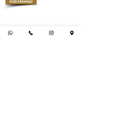
சமர்ப்பிக்கவும்
வாடிக்கையாளர் சேவை
ஷிப்பிங் &amp; ரிட்டர்ன்ஸ்
கப்பல் கொள்கை
பணம் செலுத்தும் முறைகள்
அடிக்கடி கேட்கப்படும் கேள்விகள்
ஆதிரை பற்றி
பிராண்டுகள் &amp; வடிவமைப்பாளர்கள்
கடைகள்
தொடர்பு கொள்ளவும்