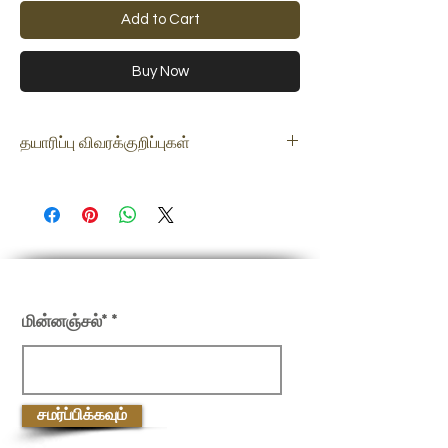
Add to Cart
Buy Now
தயாரிப்பு விவரக்குறிப்புகள்
பொருள்
பித்தளை
Dimension
11&quot;(அங்குலங்கள்)
எடை
2.53 கிலோ
எங்கள் செய்திமடலில் பதிவு செய்யவும்
மின்னஞ்சல்*
சமர்ப்பிக்கவும்