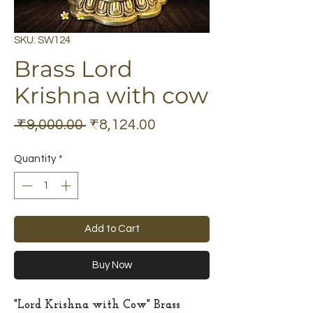
SKU: SW124
Brass Lord
Krishna with cow
Regular
Sale
 ₹9,000.00 
₹8,124.00
Price
Price
Quantity
*
Add to Cart
Buy Now
"Lord Krishna with Cow" Brass