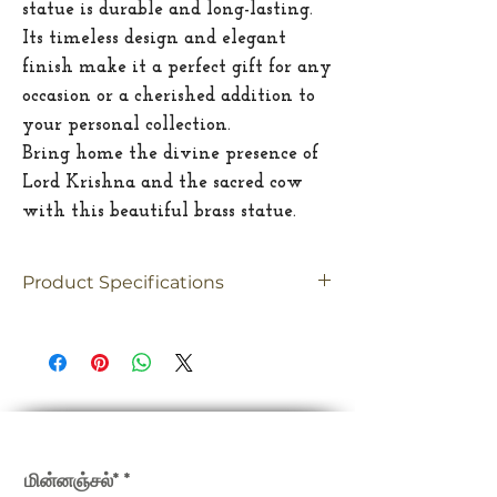
statue is durable and long-lasting.
Its timeless design and elegant
finish make it a perfect gift for any
occasion or a cherished addition to
your personal collection.
Bring home the divine presence of
Lord Krishna and the sacred cow
with this beautiful brass statue.
Product Specifications
Material
Brass
Dimension
7.5"(Inches)
Weight
3.1 Kgs
எங்கள் செய்திமடலில் பதிவு செய்யவும்
மின்னஞ்சல்*