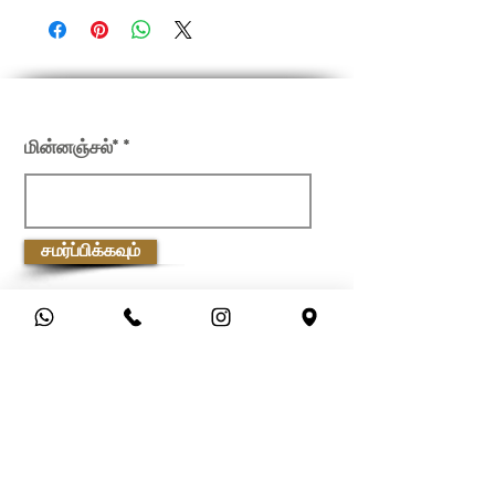
Material
Brass
Dimension
15.5"(Inches)
Weight
4.45Kgs
எங்கள் செய்திமடலில் பதிவு செய்யவும்
மின்னஞ்சல்*
சமர்ப்பிக்கவும்
வாடிக்கையாளர் சேவை
ஷிப்பிங் &amp; ரிட்டர்ன்ஸ்
கப்பல் கொள்கை
பணம் செலுத்தும் முறைகள்
அடிக்கடி கேட்கப்படும் கேள்விகள்