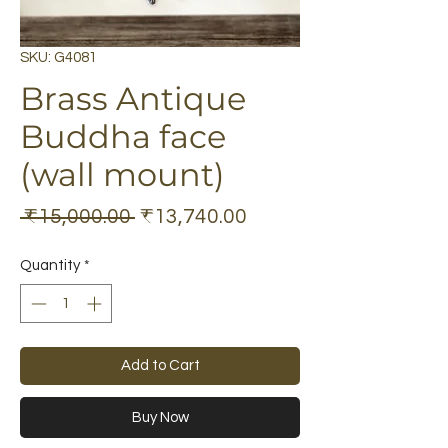
SKU: G4081
Brass Antique
Buddha face
(wall mount)
Regular
Sale
 ₹15,000.00 
₹13,740.00
Price
Price
Quantity
*
Add to Cart
Buy Now