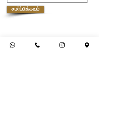
சமர்ப்பிக்கவும்
வாடிக்கையாளர் சேவை
ஷிப்பிங் &amp; ரிட்டர்ன்ஸ்
கப்பல் கொள்கை
பணம் செலுத்தும் முறைகள்
அடிக்கடி கேட்கப்படும் கேள்விகள்
ஆதிரை பற்றி
பிராண்டுகள் &amp; வடிவமைப்பாளர்கள்
கடைகள்
தொடர்பு கொள்ளவும்